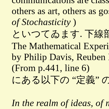
others as art, others as go
of Stochasticity
)
といつてゐます. 下線
The Mathematical Experi
by Philip Davis, Reuben
(From p.441, line 6)
にある以下の “定義” 
In the realm of ideas, of