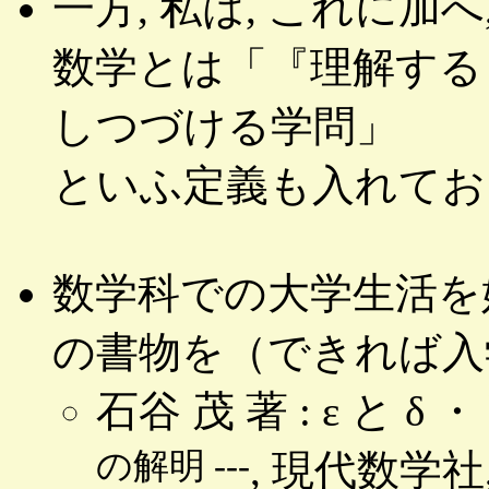
一方, 私は, これに加へ
数学とは「『理解する
しつづける学問」
といふ定義も入れてお
数学科での大学生活を
の書物を（できれば入
石谷 茂 著 : ε と δ 
の解明 ---
, 現代数学社, 1