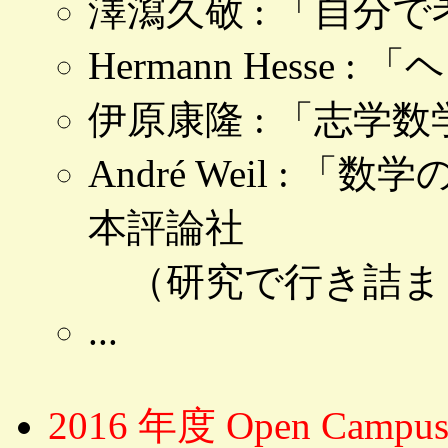
澤瀉久敬 : 「自分
Hermann Hesse
伊原康隆 : 「志学数学」,
André Weil : 「数
本評論社
（研究で行き詰ま
...
2016 年度 Open C